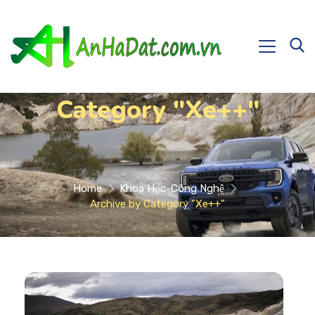
Category "Xe++"
Home
Khoa Học-Công Nghệ
Archive by Category "Xe++"