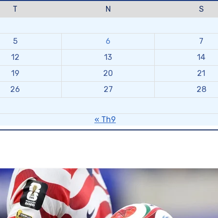
T
N
S
5
6
7
12
13
14
19
20
21
26
27
28
« Th9