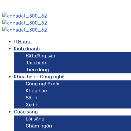
Home
Kinh doanh
Bất động sản
Tài chính
Tiêu dùng
Khoa học – Công nghệ
Công nghệ mới
Khoa học
Số++
Xe++
Cuộc sống
Lối sống
Châm ngôn