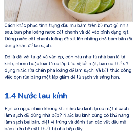
Cách khắc phục tình trạng dầu mỡ bám trên bề mặt gỗ như
sau, bạn pha loãng nước cốt chanh và đổ vào bình dạng xịt.
Dùng nước cốt chanh loãng để xịt lên những chỗ bám bẩn rồi
dùng khăn để lau sạch.
Đó là đối với tủ gỗ và ván ép, còn nếu như tủ nhà bạn là tủ
kính, nhôm hoặc loại tủ có lớp bảo vệ bề mặt, bạn có thể sử
dụng nước rửa chén pha loãng để làm sạch. Và kết thúc công
việc dọn rửa bằng một lớp giấm để tủ sạch và sáng hơn.
1.4 Nước lau kính
Bạn có ngạc nhiên không khi nước lau kính lại có mặt ở cách
làm sạch đồ dùng nhà bếp? Nước lau kính cũng có khả năng
làm sạch bụi bẩn, diệt vi trùng và đánh tan các vết dầu mỡ
bám trên bề mặt thiết bị nhà bếp đấy.