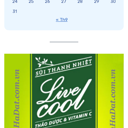
24
25
26
27
28
29
30
31
« Th9