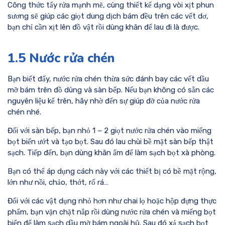
Công thức tẩy rửa mạnh mẽ, cùng thiết kế dạng vòi xịt phun
sương sẽ giúp các giọt dung dịch bám đều trên các vết dơ,
bạn chỉ cần xịt lên đồ vật rồi dùng khăn để lau đi là được.
1.5 Nước rửa chén
Bạn biết đấy, nước rửa chén thừa sức đánh bay các vết dầu
mỡ bám trên đồ dùng và sàn bếp. Nếu bạn không có sẵn các
nguyên liệu kể trên, hãy nhờ đến sự giúp đỡ của nước rửa
chén nhé.
Đối với sàn bếp, bạn nhỏ 1 – 2 giọt nước rửa chén vào miếng
bọt biển ướt và tạo bọt. Sau đó lau chùi bề mặt sàn bếp thật
sạch. Tiếp đến, bạn dùng khăn ẩm để làm sạch bọt xà phòng.
Bạn có thể áp dụng cách này với các thiết bị có bề mặt rộng,
lớn như nồi, chảo, thớt, rổ rá…
Đối với các vật dụng nhỏ hơn như chai lọ hoặc hộp đựng thực
phẩm, bạn vặn chặt nắp rồi dùng nước rửa chén và miếng bọt
biển để làm sạch dầu mỡ bám ngoài hũ. Sau đó xả sạch bọt