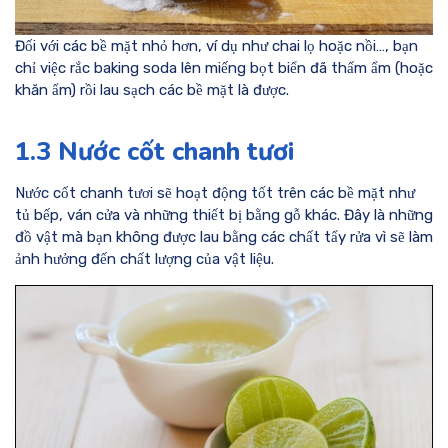
Đối với các bề mặt nhỏ hơn, ví dụ như chai lọ hoặc nồi…, bạn
chỉ việc rắc baking soda lên miếng bọt biển đã thấm ẩm (hoặc
khăn ẩm) rồi lau sạch các bề mặt là được.
1.3 Nước cốt chanh tươi
Nước cốt chanh tươi sẽ hoạt động tốt trên các bề mặt như
tủ bếp, ván cửa và những thiết bị bằng gỗ khác. Đây là những
đồ vật mà bạn không được lau bằng các chất tẩy rửa vì sẽ làm
ảnh hưởng đến chất lượng của vật liệu.