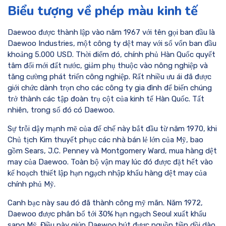
Biểu tượng về phép màu kinh tế
Daewoo được thành lập vào năm 1967 với tên gọi ban đầu là
Daewoo Industries, một công ty dệt may với số vốn ban đầu
khoảng 5.000 USD. Thời điểm đó, chính phủ Hàn Quốc quyết
tâm đổi mới đất nước, giảm phụ thuộc vào nông nghiệp và
tăng cường phát triển công nghiệp. Rất nhiều ưu ái đã được
giới chức dành trọn cho các công ty gia đình để biến chúng
trở thành các tập đoàn trụ cột của kinh tế Hàn Quốc. Tất
nhiên, trong số đó có Daewoo.
Sự trỗi dậy mạnh mẽ của đế chế này bắt đầu từ năm 1970, khi
Chủ tịch Kim thuyết phục các nhà bán lẻ lớn của Mỹ, bao
gồm Sears, J.C. Penney và Montgomery Ward, mua hàng dệt
may của Daewoo. Toàn bộ vận may lúc đó được đặt hết vào
kế hoạch thiết lập hạn ngạch nhập khẩu hàng dệt may của
chính phủ Mỹ.
Canh bạc này sau đó đã thành công mỹ mãn. Năm 1972,
Daewoo được phân bổ tới 30% hạn ngạch Seoul xuất khẩu
sang Mỹ. Điều này giúp Daewoo hút được nguồn tiền dồi dào