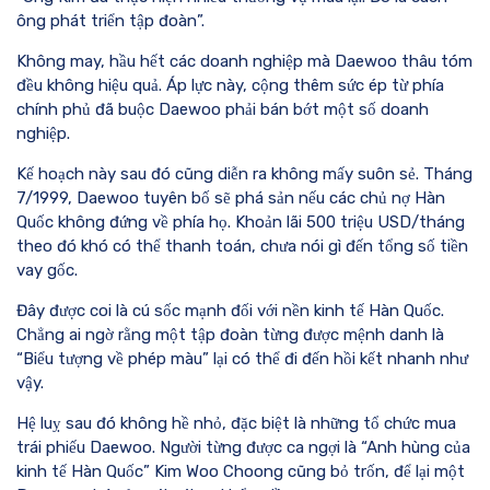
ông phát triển tập đoàn”.
Không may, hầu hết các doanh nghiệp mà Daewoo thâu tóm
đều không hiệu quả. Áp lực này, cộng thêm sức ép từ phía
chính phủ đã buộc Daewoo phải bán bớt một số doanh
nghiệp.
Kế hoạch này sau đó cũng diễn ra không mấy suôn sẻ. Tháng
7/1999, Daewoo tuyên bố sẽ phá sản nếu các chủ nợ Hàn
Quốc không đứng về phía họ. Khoản lãi 500 triệu USD/tháng
theo đó khó có thể thanh toán, chưa nói gì đến tổng số tiền
vay gốc.
Đây được coi là cú sốc mạnh đối với nền kinh tế Hàn Quốc.
Chẳng ai ngờ rằng một tập đoàn từng được mệnh danh là
“Biểu tượng về phép màu” lại có thể đi đến hồi kết nhanh như
vậy.
Hệ luỵ sau đó không hề nhỏ, đặc biệt là những tổ chức mua
trái phiếu Daewoo. Người từng được ca ngợi là “Anh hùng của
kinh tế Hàn Quốc” Kim Woo Choong cũng bỏ trốn, để lại một