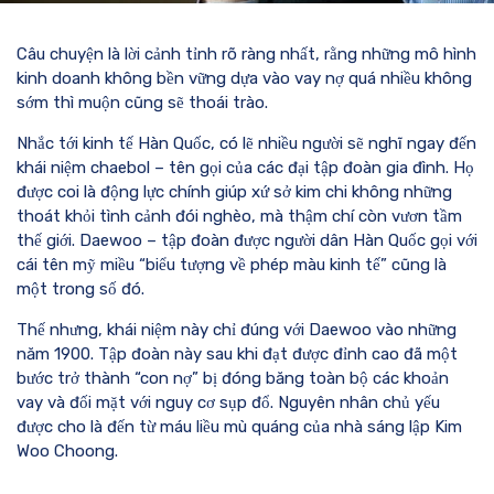
Câu chuyện là lời cảnh tỉnh rõ ràng nhất, rằng những mô hình
kinh doanh không bền vững dựa vào vay nợ quá nhiều không
sớm thì muộn cũng sẽ thoái trào.
Nhắc tới kinh tế Hàn Quốc, có lẽ nhiều người sẽ nghĩ ngay đến
khái niệm chaebol – tên gọi của các đại tập đoàn gia đình. Họ
được coi là động lực chính giúp xứ sở kim chi không những
thoát khỏi tình cảnh đói nghèo, mà thậm chí còn vươn tầm
thế giới. Daewoo – tập đoàn được người dân Hàn Quốc gọi với
cái tên mỹ miều “biểu tượng về phép màu kinh tế” cũng là
một trong số đó.
Thế nhưng, khái niệm này chỉ đúng với Daewoo vào những
năm 1900. Tập đoàn này sau khi đạt được đỉnh cao đã một
bước trở thành “con nợ” bị đóng băng toàn bộ các khoản
vay và đối mặt với nguy cơ sụp đổ. Nguyên nhân chủ yếu
được cho là đến từ máu liều mù quáng của nhà sáng lập Kim
Woo Choong.