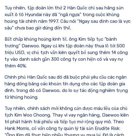
Tuy nhiên, tập đoàn lớn thứ 2 Hàn Quốc chỉ sau hãng sản
xuất ô tô Hyundai này đã “ngã ngựa” trong cuộc khủng
hoảng tài chính năm 1997. Câu nói “Ngay sau đỉnh cao là vực
sâu” chưa bao giờ đúng đến thế.
Bất chấp khủng hoảng kinh tế, ông Kim tiếp tục “bành
trướng” Daewoo. Ngay cả khi tập đoàn này thua lỗ tới 500
triệu USD, vị chủ tịch vẫn kiên quyết bổ sung thêm 14 công
ty vào danh sách gần 300 công ty con hiện có và vay nợ
thêm 40%.
Chính phủ Hàn Quốc sau đó đã buộc phải yêu cầu các ngân
hàng đóng băng các khoản tín dụng cho các tập đoàn gia
đình, trong đó có Daewoo, do lo sợ tác động nghiêm trọng
từ khủng hoảng.
Tuy nhiên, chính sách mới không cản được máu liều của chủ
tịch Kim Woo Choong. Thay vì vay ngân hàng, Daewoo kiên
trì phát hành trái phiếu và tiếp tục mở rộng quy mô. Theo
Hank Morris, cố vấn công ty quản lý tài sản Erudite Risk:
“Ông Kim đã thực hiện nhiều thương vụ mua lại. Đó là cách